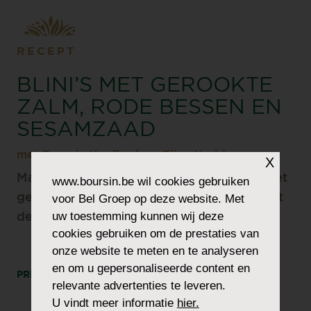
RECEPT
BLINI’S MET GEROOKTE
ZALM, RODE BESSEN EN
SESAMZAAD
met Boursin Knoflook en Fijne Kruiden
X
Maak indruk op je gasten met de blini’s met
www.boursin.be
wil cookies gebruiken
gerookte zalm. Heerlijk gecombineerd met
voor Bel Groep op deze website. Met
uw toestemming kunnen wij deze
®
de Boursin
Knoflook en Fijne Kruiden.
cookies gebruiken om de prestaties van
onze website te meten en te analyseren
en om u gepersonaliseerde content en
PRINT
DEEL
relevante advertenties te leveren.
U vindt meer informatie
hier.