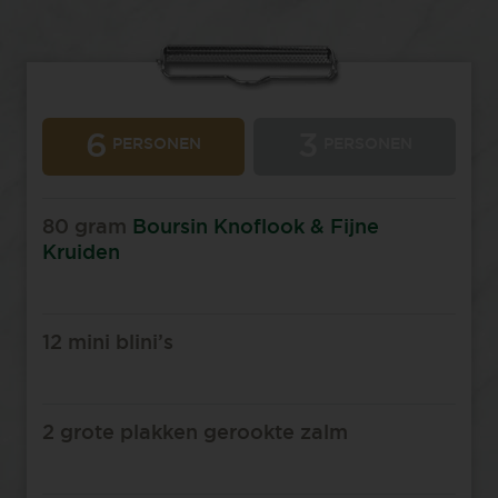
6
3
PERSONEN
PERSONEN
80 gram
Boursin Knoflook & Fijne
Kruiden
12 mini blini’s
2 grote plakken gerookte zalm