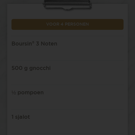
VOOR 4 PERSONEN
®
Boursin
3 Noten
500 g gnocchi
½ pompoen
1 sjalot