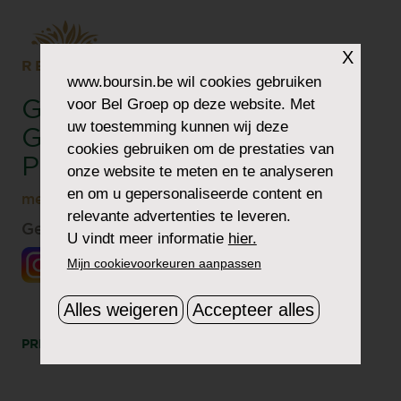
X
RECEPT
www.boursin.be
wil cookies gebruiken
voor Bel Groep op deze website. Met
GNOCCHI MET
uw toestemming kunnen wij deze
GEGRATINEERDE
cookies gebruiken om de prestaties van
POMPOEN
onze website te meten en te analyseren
en om u gepersonaliseerde content en
®
met Boursin
3 Noten
relevante advertenties te leveren.
Gezien bij @Zestymanou
U vindt meer informatie
hier.
Mijn cookievoorkeuren aanpassen
Alles weigeren
Accepteer alles
PRINT
DEEL