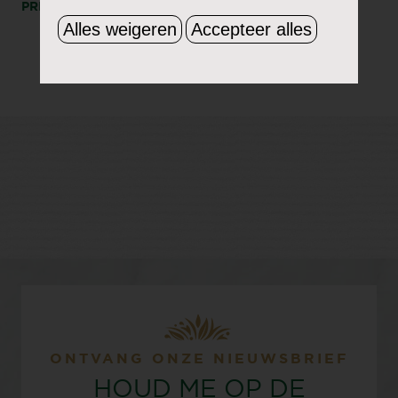
PRINT
DEEL
Alles weigeren
Accepteer alles
ONTVANG ONZE NIEUWSBRIEF
HOUD ME OP DE