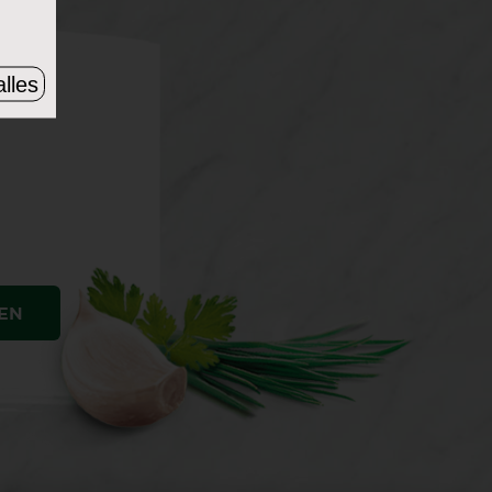
lles
EN