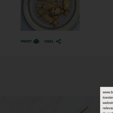
PRINT
DEEL
www.b
toeste
websit
releva