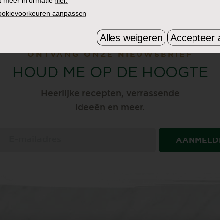
t meer informatie
hier.
cookievoorkeuren aanpassen
Alles weigeren
Accepteer a
ONTVANG ONZE NIEUWSBRIEF
HOUD ME OP DE HOOGTE
Heerlijke recepten, verrassende
ideeën en meer.
AANMELD