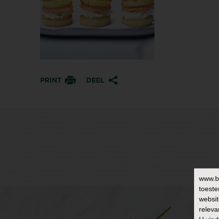
PRINT
DEEL
www.b
toeste
websit
releva