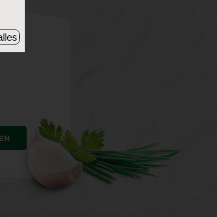
lles
EN