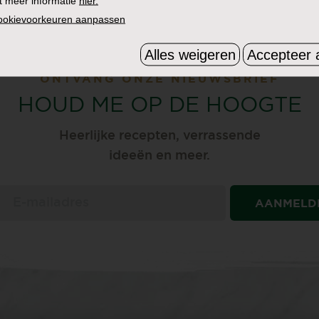
t meer informatie
hier.
cookievoorkeuren aanpassen
Alles weigeren
Accepteer a
ONTVANG ONZE NIEUWSBRIEF
HOUD ME OP DE HOOGTE
Heerlijke recepten, verrassende
ideeën en meer.
AANMELD