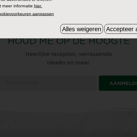
t meer informatie
hier.
cookievoorkeuren aanpassen
Alles weigeren
Accepteer a
ONTVANG ONZE NIEUWSBRIEF
HOUD ME OP DE HOOGTE
Heerlijke recepten, verrassende
ideeën en meer.
AANMELD