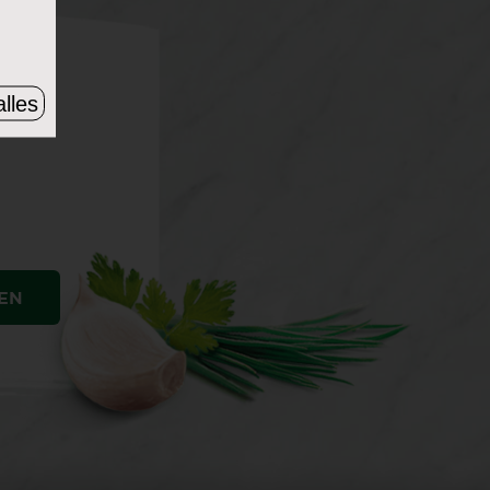
lles
EN