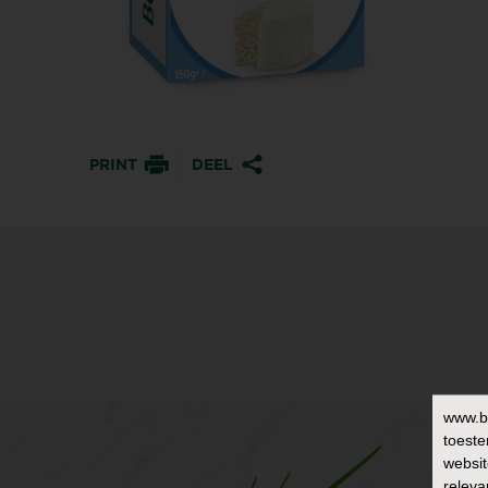
PRINT
DEEL
www.b
toeste
websit
releva