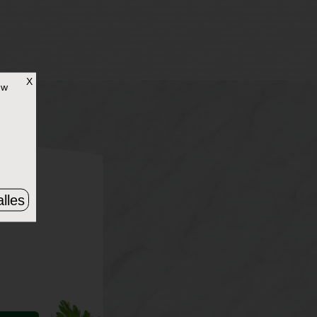
X
uw
lles