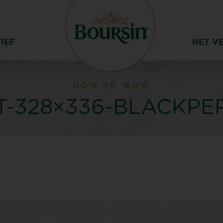
IEF
HET V
HOW TO WOW
-328×336-BLACKPE