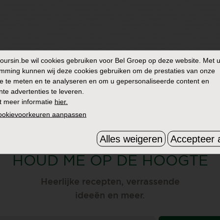
oursin.be
wil cookies gebruiken voor Bel Groep op deze website. Met 
mming kunnen wij deze cookies gebruiken om de prestaties van onze
e te meten en te analyseren en om u gepersonaliseerde content en
nte advertenties te leveren.
t meer informatie
hier.
cookievoorkeuren aanpassen
Alles weigeren
Accepteer a
ONTVANG ONZE NIEUWSBRIEF
HOUD ME OP DE HOOGTE
Heerlijke recepten, verrassende
ideeën en meer.