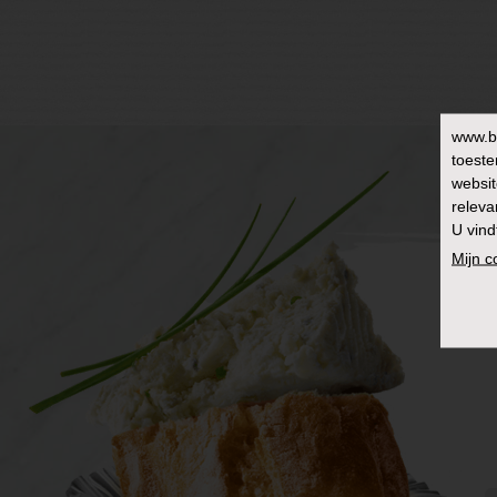
www.b
toeste
websit
releva
U vind
Mijn 