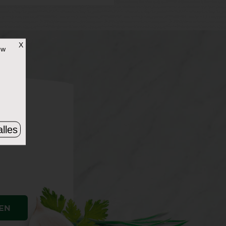
X
uw
lles
EN