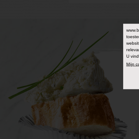
www.b
toeste
websit
releva
U vind
Mijn 