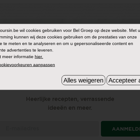
oursin.be
wil cookies gebruiken voor Bel Groep op deze website. Met 
mming kunnen wij deze cookies gebruiken om de prestaties van onze
e te meten en te analyseren en om u gepersonaliseerde content en
nte advertenties te leveren.
t meer informatie
hier.
cookievoorkeuren aanpassen
ONTVANG ONZE NIEUWSBRIEF
Alles weigeren
Accepteer a
HOUD ME OP DE HOOGTE
Heerlijke recepten, verrassende
ideeën en meer.
AANMELD