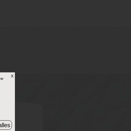
X
uw
lles