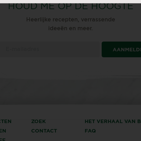
HOUD ME OP DE HOOGTE
Heerlijke recepten, verrassende
ideeën en meer.
AANMELD
CTEN
ZOEK
HET VERHAAL VAN 
EN
CONTACT
FAQ
EF