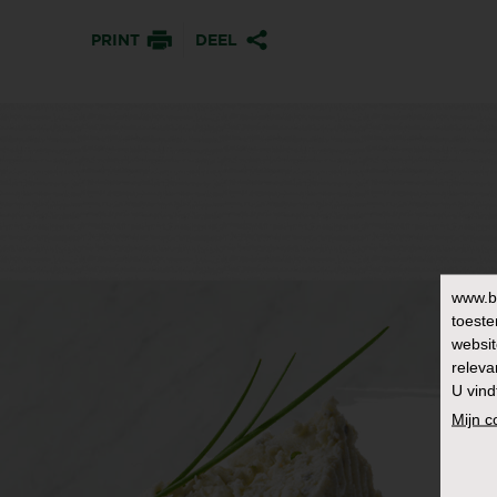
PRINT
DEEL
www.b
toeste
websit
releva
U vind
Mijn 