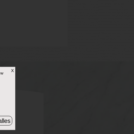
X
uw
lles