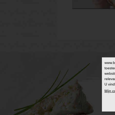
www.b
toeste
websit
releva
U vind
Mijn 