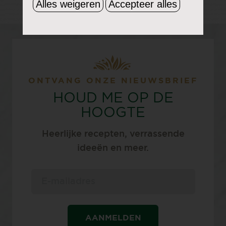
Alles weigeren
Accepteer alles
ONTVANG ONZE NIEUWSBRIEF
HOUD ME OP DE
HOOGTE
Heerlijke recepten, verrassende
ideeën en meer.
AANMELDEN