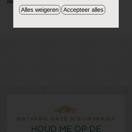
PRINT
DEEL
Alles weigeren
Accepteer alles
ONTVANG ONZE NIEUWSBRIEF
HOUD ME OP DE