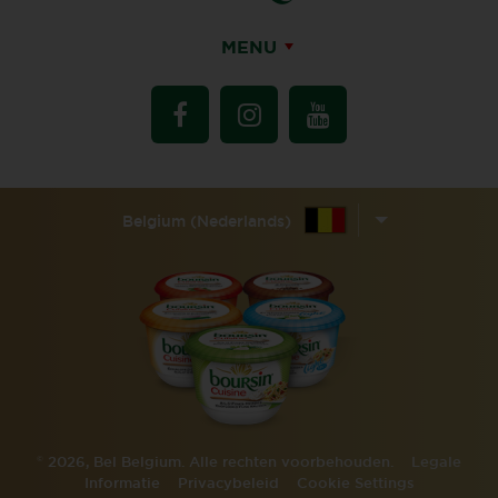
MENU
Belgium (Nederlands)
©
2026, Bel Belgium. Alle rechten voorbehouden.
Legale
Informatie
Privacybeleid
Cookie Settings