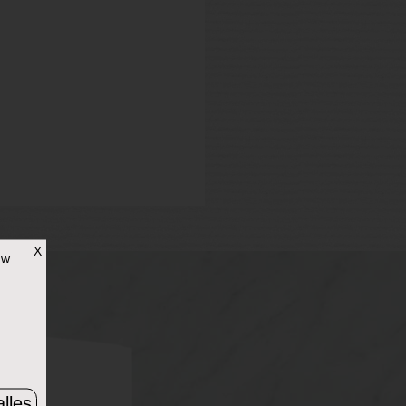
X
uw
lles