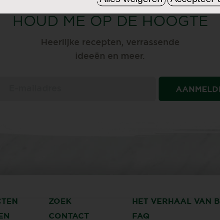
ONTVANG ONZE NIEUWSBRIEF
HOUD ME OP DE HOOGTE
Heerlijke recepten, verrassende
ideeën en meer.
AANMELD
CTEN
ZOEK
HET VERHAAL VAN 
EN
CONTACT
FAQ