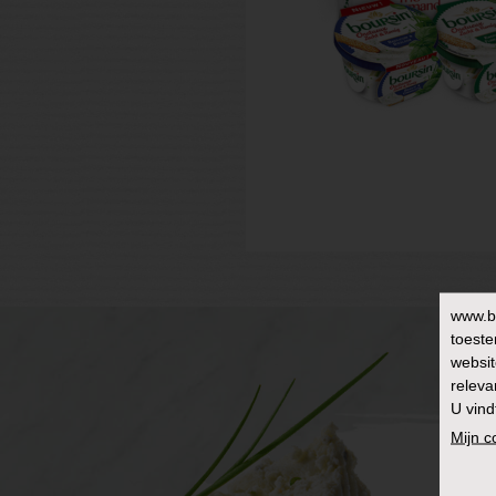
www.b
toeste
websit
releva
U vind
Mijn 