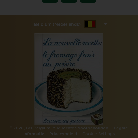
Belgium (Nederlands)
©
2026, Bel Belgium. Alle rechten voorbehouden.
Legale
Informatie
Privacybeleid
Cookie Settings