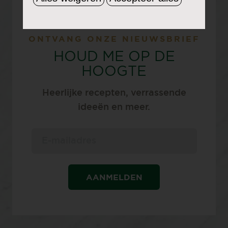
ONTVANG ONZE NIEUWSBRIEF
HOUD ME OP DE
HOOGTE
Heerlijke recepten, verrassende
ideeën en meer.
AANMELDEN