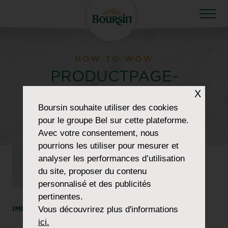
HOW TO WOW
PRODUCTPAGE-
X
SALAD&APERITIF-
Boursin
souhaite utiliser des cookies
GARLIC-HERBS
pour le groupe Bel sur cette plateforme.
Avec votre consentement, nous
pourrions les utiliser pour mesurer et
analyser les performances d’utilisation
du site, proposer du contenu
personnalisé et des publicités
pertinentes.
IMPRIMER
PARTAGER
Vous découvrirez plus d'informations
ici.