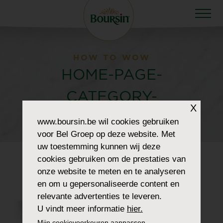
HOW TO WOW
HOME-PAGE-
CATEGORY-
X
HOTBITES-341×279
www.boursin.be
wil cookies gebruiken
voor Bel Groep op deze website. Met
uw toestemming kunnen wij deze
cookies gebruiken om de prestaties van
onze website te meten en te analyseren
en om u gepersonaliseerde content en
relevante advertenties te leveren.
U vindt meer informatie
hier.
Mijn cookievoorkeuren aanpassen