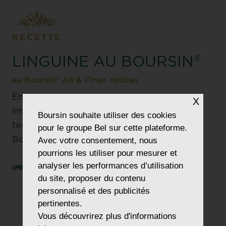
RECETTE
LINGUINE AU BOURSIN
®
®
au Boursin
Ail & Fines Herbes
Envie d’un plat simple, rapide et
X
irrésistiblement savoureux ? Laissez-vous
Boursin
souhaite utiliser des cookies
tenter par notre recette de Linguine au
pour le groupe Bel sur cette plateforme.
®
Boursin
Ail & Fines Herbes !
Avec votre consentement, nous
pourrions les utiliser pour mesurer et
analyser les performances d’utilisation
IMPRIMER
PARTAGER
du site, proposer du contenu
personnalisé et des publicités
pertinentes.
Vous découvrirez plus d'informations