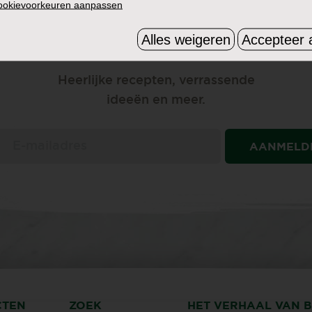
cookievoorkeuren aanpassen
ONTVANG ONZE NIEUWSBRIEF
Alles weigeren
Accepteer a
HOUD ME OP DE HOOGTE
Heerlijke recepten, verrassende
ideeën en meer.
AANMELD
CTEN
ZOEK
HET VERHAAL VAN 