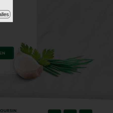
lles
EN
BOURSIN